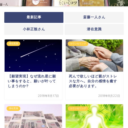
最新記事
斎藤一人さん
小林正観さん
潜在意識
潜在意識
カウンセリング
【願望実現】なぜ流れ星に願
死んで欲しいほど親がストレ
い事をすると、願いが叶って
スな方へ。自分の感情を癒す
しまうのか?
必要があります。
2018年8月17日
2018年8月22日
潜在意識
カウンセリング