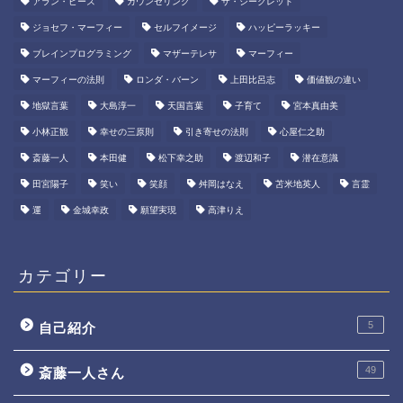
アラン・ピーズ
カウンセリング
ザ・シークレット
ジョセフ・マーフィー
セルフイメージ
ハッピーラッキー
ブレインプログラミング
マザーテレサ
マーフィー
マーフィーの法則
ロンダ・バーン
上田比呂志
価値観の違い
地獄言葉
大島淳一
天国言葉
子育て
宮本真由美
小林正観
幸せの三原則
引き寄せの法則
心屋仁之助
斎藤一人
本田健
松下幸之助
渡辺和子
潜在意識
田宮陽子
笑い
笑顔
舛岡はなえ
苫米地英人
言霊
運
金城幸政
願望実現
高津りえ
カテゴリー
5
自己紹介
49
斎藤一人さん