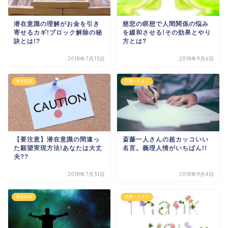
潜在意識の理解がお金を引き
慈悲の瞑想で人間関係の悩み
寄せるカギ!ブロック解除の秘
を緩和させる!その効果とやり
訣とは!?
方とは?
2018年7月15日
2018年9月6日
潜在意識
斎藤一人さん
【要注意】潜在意識の間違っ
斎藤一人さんの超カッコいい
た願望実現方法!あなたは大丈
名言。義理人情がいちばん!!
夫??
2018年7月31日
2018年9月4日
潜在意識
斎藤一人さん