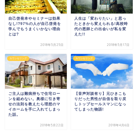
自己啓発本やセミナーは効果
人生は「変わりたい」と思っ
なし!?97%の人が自己啓発を
たときから変えられる!高校時
学んでもうまくいかない理由
代の恩師との出会いが私を変
とは?
えた!!
2018年5月25日
2018年5月17日
カウンセリング
カウンセリング
ご主人は難病持ちで住宅ロー
【音声対談有り】元ひきこも
ンを組めない。奥様に引き寄
りだった男性が自信を取り戻
せの法則を教えたら理想のマ
しトップセールスマンになっ
イホームを手に入れてしまっ
てしまった物語!
た話。
2018年5月22日
2018年4月6日