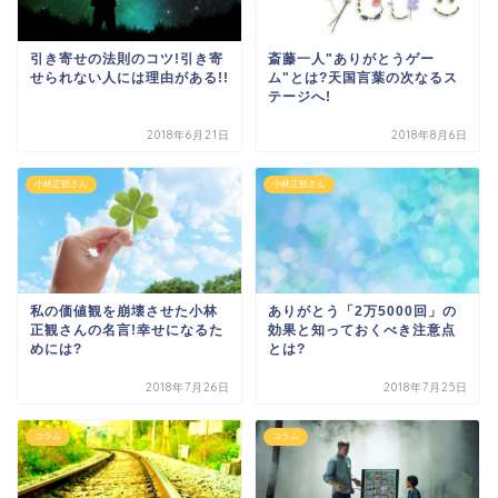
引き寄せの法則のコツ!引き寄
斎藤一人"ありがとうゲー
せられない人には理由がある!!
ム"とは?天国言葉の次なるス
テージへ!
2018年6月21日
2018年8月6日
小林正観さん
小林正観さん
私の価値観を崩壊させた小林
ありがとう「2万5000回」の
正観さんの名言!幸せになるた
効果と知っておくべき注意点
めには?
とは?
2018年7月26日
2018年7月25日
コラム
コラム