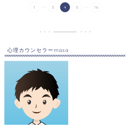
...
...
1
3
4
5
16
心理カウンセラーmasa