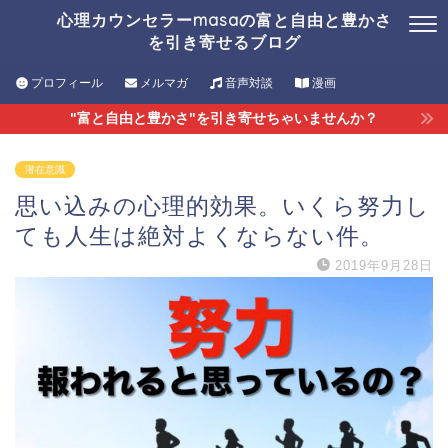
心理カウンセラーmasaの富と自由と豊かさ
を引き寄せるブログ
プロフィール
メルマガ
音声対談
漫画
"富と自由と豊かさ"を引き寄せちゃいませんか？
潜在意識
思い込みの心理的効果。いくら努力し
ても人生は絶対よくならない件。
2019年9月28日