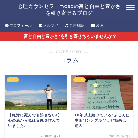
心理カウンセラーmasaの富と自由と豊かさ
を引き寄せるブログ
プロフィール
メルマガ
音声対談
漫画
"富と自由と豊かさ"を引き寄せちゃいませんか？
― CATEGORY ―
コラム
コラム
コラム
【絶対に死んでも許さない!】
10年以上続けている"ふせん仕
心の底から私は父親を憎んで
事術"!シンプルだけど効果は
いました…
絶大!
2018年5月21日
2019年3月9日