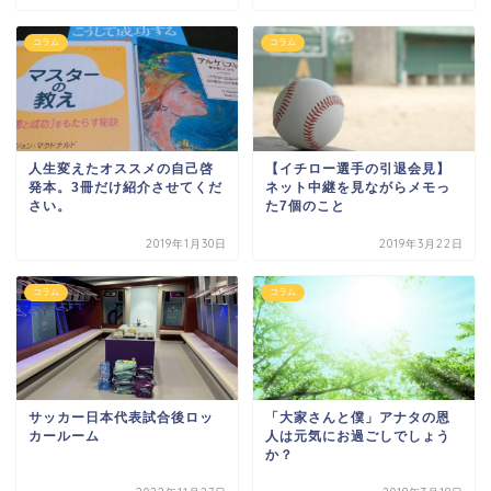
コラム
コラム
人生変えたオススメの自己啓
【イチロー選手の引退会見】
発本。3冊だけ紹介させてくだ
ネット中継を見ながらメモっ
さい。
た7個のこと
2019年1月30日
2019年3月22日
コラム
コラム
サッカー日本代表試合後ロッ
「大家さんと僕」アナタの恩
カールーム
人は元気にお過ごしでしょう
か？