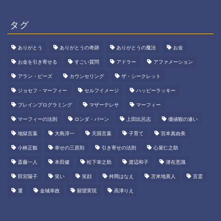
タグ
ありがとう
ありがとうの奇跡
ありがとうの魔法
お金
お金を引き寄せる
すごい質問
アドラー
アファメーション
アラン・ピーズ
カウンセリング
ザ・シークレット
ジョセフ・マーフィー
セルフイメージ
ハッピーラッキー
ブレインプログラミング
マザーテレサ
マーフィー
マーフィーの法則
ロンダ・バーン
上田比呂志
価値観の違い
地獄言葉
大島淳一
天国言葉
子育て
宮本真由美
小林正観
幸せの三原則
引き寄せの法則
心屋仁之助
斎藤一人
本田健
松下幸之助
渡辺和子
潜在意識
田宮陽子
笑い
笑顔
舛岡はなえ
苫米地英人
言霊
運
金城幸政
願望実現
高津りえ