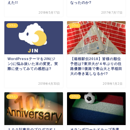
えた!!
なったのか?
2018年5月17日
2017年7月17日
コラム
コラム
WordPressテーマをJIN(ジ
【箱根駅伝2018】皆様の順位
ン)に悩み抜いた末の変更。実
予想は?東洋大が４年ぶりの往
際に使ってみての感想は?
路優勝!!復路で青山大と早稲田
大の巻き返しなるか!?
2018年4月30日
2018年1月2日
コラム
コラム
１００記事目のブログです！
オランダワールドカップ予選