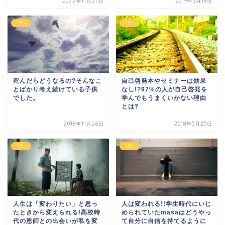
2022年11月27日
2019年3月18日
コラム
コラム
死んだらどうなるの?そんなこ
自己啓発本やセミナーは効果
とばかり考え続けている子供
なし!?97%の人が自己啓発を
でした。
学んでもうまくいかない理由
とは?
2018年11月26日
2018年5月25日
コラム
コラム
人生は「変わりたい」と思っ
人は変われる!!学生時代にいじ
たときから変えられる!高校時
められていたmasaはどうやっ
代の恩師との出会いが私を変
て自分に自信を持てるように