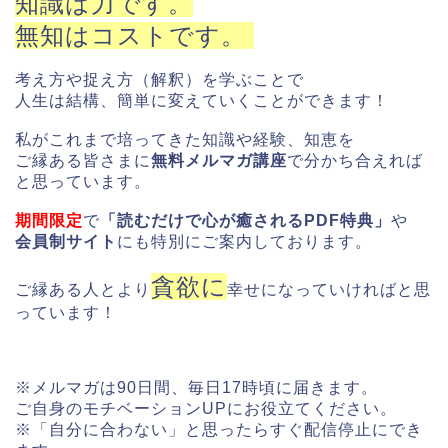
知識は力です。
無知はコストです。
考え方や捉え方（解釈）を学ぶことで
人生は結構、簡単に変えていくことができます！
私がこれまで培ってきた知識や経験、知恵を
ご縁ある皆さまに
無料メルマガ講座
で分かち合えれば
と思っています。
期間限定
で
「読むだけで心が癒されるPDF特典」
や
会員制サイト
にも特別にご案内しております。
貪欲に
ご縁ある人とより
幸せになっていければと思
っています！
※メルマガは90日間、毎日17時頃に届きます。
ご自身のモチベーションUPにお役立てください。
※「自分に合わない」と思ったらすぐ配信停止にでき