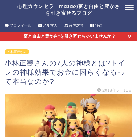
心理カウンセラーmasaの富と自由と豊かさ
を引き寄せるブログ
プロフィール
メルマガ
音声対談
漫画
"富と自由と豊かさ"を引き寄せちゃいませんか？
小林正観さん
小林正観さんの7人の神様とは?トイ
レの神様効果でお金に困らくなるっ
て本当なのか?
2018年5月11日