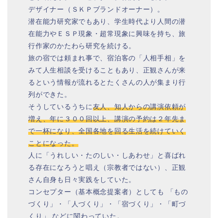
デザイナー（ＳＫＰブランドオーナー）。
潜在能力研究家でもあり、学生時代より人間の潜
在能力やＥＳＰ現象・超常現象に興味を持ち、旅
行作家のかたわら研究を続ける。
旅の宿では頼まれ事で、宿泊客の「人相手相」を
みて人生相談を受けることもあり、正観さんが来
るという情報が流れるとたくさんの人が集まり行
列ができた。
そうしているうちに
友人、知人からの講演依頼が
増え、年に３００回以上、講演の予約は２年先ま
で一杯になり、全国各地を回る生活を続けていく
ことになった。
人に「うれしい・たのしい・しあわせ」と喜ばれ
る存在になろうと唱え（宗教者ではない）、正観
さん自身も日々実践をしていた。
コンセプター（基本概念提案者）としても 「もの
づくり」・「人づくり」・「宿づくり」・「町づ
くり」 などに関わっていた。