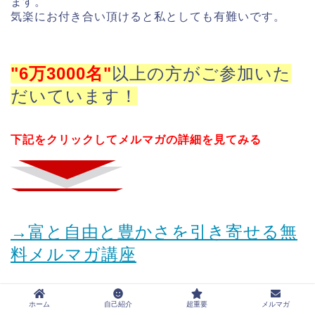
ます。
気楽にお付き合い頂けると私としても有難いです。
"6万3000名"
以上の方がご参加いた
だいています！
下記をクリックしてメルマガの詳細を見てみる
→富と自由と豊かさを引き寄せる無
料メルマガ講座
ホーム
自己紹介
超重要
メルマガ
7人の神様
うすさま明王さま
お金
トイレの神様