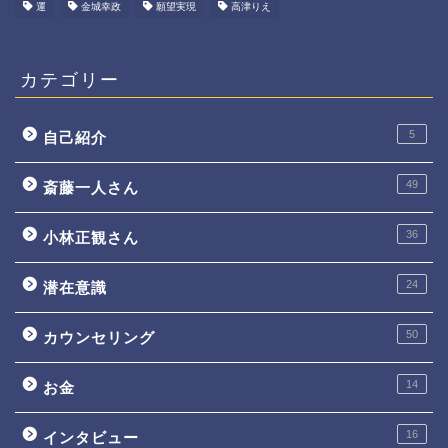
運
金城幸政
願望実現
高津りえ
カテゴリー
5
自己紹介
49
斎藤一人さん
36
小林正観さん
24
潜在意識
50
カウンセリング
14
お金
16
インタビュー