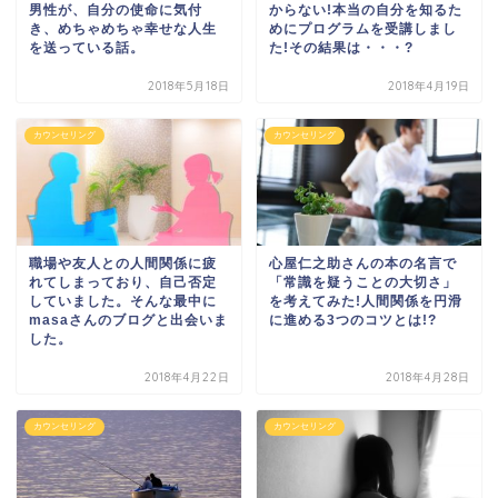
男性が、自分の使命に気付
からない!本当の自分を知るた
き、めちゃめちゃ幸せな人生
めにプログラムを受講しまし
を送っている話。
た!その結果は・・・?
2018年5月18日
2018年4月19日
カウンセリング
カウンセリング
職場や友人との人間関係に疲
心屋仁之助さんの本の名言で
れてしまっており、自己否定
「常識を疑うことの大切さ」
していました。そんな最中に
を考えてみた!人間関係を円滑
masaさんのブログと出会いま
に進める3つのコツとは!?
した。
2018年4月22日
2018年4月28日
カウンセリング
カウンセリング