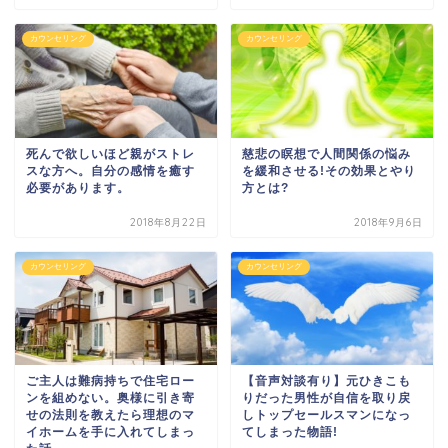
カウンセリング
カウンセリング
死んで欲しいほど親がストレ
慈悲の瞑想で人間関係の悩み
スな方へ。自分の感情を癒す
を緩和させる!その効果とやり
必要があります。
方とは?
2018年8月22日
2018年9月6日
カウンセリング
カウンセリング
ご主人は難病持ちで住宅ロー
【音声対談有り】元ひきこも
ンを組めない。奥様に引き寄
りだった男性が自信を取り戻
せの法則を教えたら理想のマ
しトップセールスマンになっ
イホームを手に入れてしまっ
てしまった物語!