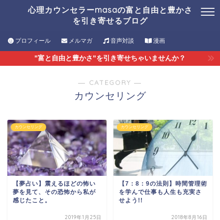
心理カウンセラーmasaの富と自由と豊かさ
を引き寄せるブログ
プロフィール
メルマガ
音声対談
漫画
"富と自由と豊かさ"を引き寄せちゃいませんか？
― CATEGORY ―
カウンセリング
カウンセリング
カウンセリング
【夢占い】震えるほどの怖い
【7：8：9の法則】時間管理術
夢を見て、その恐怖から私が
を学んで仕事も人生も充実さ
感じたこと。
せよう!!
2019年1月25日
2018年8月16日