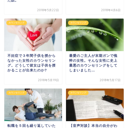
た話。
2018年5月22日
2018年4月6日
カウンセリング
カウンセリング
不妊症で３年間子供を授から
最愛のご主人が末期ガンで憔
なかった女性のカウンセリン
悴の女性。そんな女性に史上
グ。どうして彼女は子供を授
最悪のカウンセリングをして
かることが出来たのか?
しまいました…
2018年5月19日
2018年5月17日
カウンセリング
カウンセリング
転職を５回も繰り返していた
【音声対談】本当の自分がわ