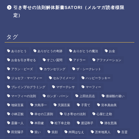
引き寄せの法則解体新書SATORI（メルマガ読者様限
定）
タグ
ありがとう
ありがとうの奇跡
ありがとうの魔法
お金
お金を引き寄せる
すごい質問
アドラー
アファメーション
アラン・ピーズ
カウンセリング
ザ・シークレット
ジョセフ・マーフィー
セルフイメージ
ハッピーラッキー
ブレインプログラミング
マザーテレサ
マーフィー
マーフィーの法則
ロンダ・バーン
上田比呂志
価値観の違い
地獄言葉
大島淳一
天国言葉
子育て
宮本真由美
小林正観
幸せの三原則
引き寄せの法則
心屋仁之助
斎藤一人
本田健
松下幸之助
渡辺和子
潜在意識
田宮陽子
笑い
笑顔
舛岡はなえ
苫米地英人
言霊