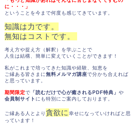
「もっと知識があればそんなに苦しまなくてすむの
に・・・」
ということを今まで何度も感じてきています。
知識は力です。
無知はコストです。
考え方や捉え方（解釈）を学ぶことで
人生は結構、簡単に変えていくことができます！
私がこれまで培ってきた知識や経験、知恵を
ご縁ある皆さまに
無料メルマガ講座
で分かち合えれば
と思っています。
期間限定
で
「読むだけで心が癒されるPDF特典」
や
会員制サイト
にも特別にご案内しております。
貪欲に
ご縁ある人とより
幸せになっていければと思
っています！