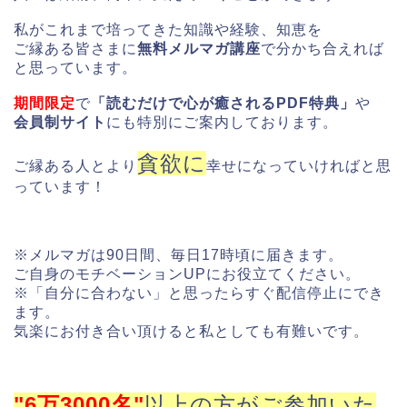
私がこれまで培ってきた知識や経験、知恵を
ご縁ある皆さまに
無料メルマガ講座
で分かち合えれば
と思っています。
期間限定
で
「読むだけで心が癒されるPDF特典」
や
会員制サイト
にも特別にご案内しております。
貪欲に
ご縁ある人とより
幸せになっていければと思
っています！
※メルマガは90日間、毎日17時頃に届きます。
ご自身のモチベーションUPにお役立てください。
※「自分に合わない」と思ったらすぐ配信停止にでき
ます。
気楽にお付き合い頂けると私としても有難いです。
"6万3000名"
以上の方がご参加いた