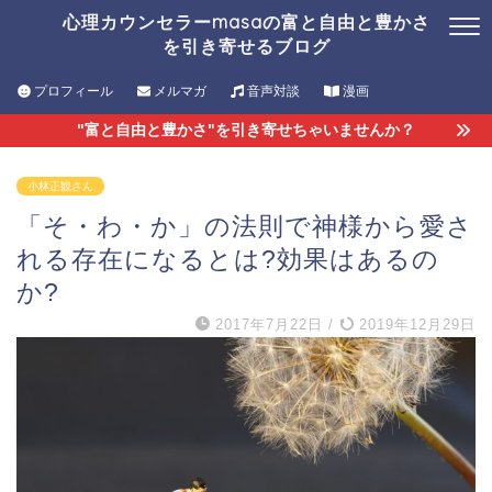
心理カウンセラーmasaの富と自由と豊かさ
を引き寄せるブログ
プロフィール
メルマガ
音声対談
漫画
"富と自由と豊かさ"を引き寄せちゃいませんか？
小林正観さん
「そ・わ・か」の法則で神様から愛さ
れる存在になるとは?効果はあるの
か?
2017年7月22日
/
2019年12月29日