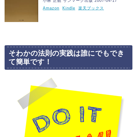
小林 正観 サンマーク出版 2007-04-17
Amazon
Kindle
楽天ブックス
そわかの法則の実践は誰にでもでき
て簡単です！