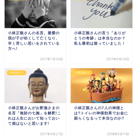
小林正観さんの名言。最愛の
小林正観さんの言う「ありが
我が子が幼くして亡くなり、
とうの奇跡」は本当なのか？
辛く苦しい思いをされている
私も最初は疑っていました！
方へ!
2017年7月24日
2017年9月24日
小林正観さん
小林正観さん
小林正観さんがお釈迦さまの
小林正観さんの7人の神様と
名言「無財の七施」を解釈!こ
は?トイレの神様効果でお金に
れは人生において知っておい
困らくなるって本当なのか?
て損はないと思います!
2017年9月27日
2018年5月11日