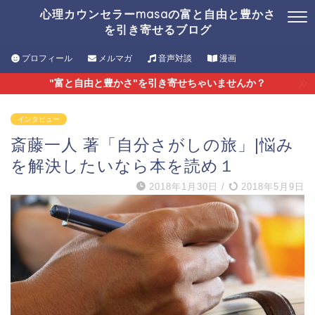
心理カウンセラーmasaの富と自由と豊かさ
を引き寄せるブログ
プロフィール
メルマガ
音声対談
漫画
"富と自由と豊かさ"を引き寄せちゃいませんか？
インタビュー
斎藤一人 著「自分さがしの旅」|悩み
を解決したいなら本を読め１
2018年1月30日
/
2018年5月9日