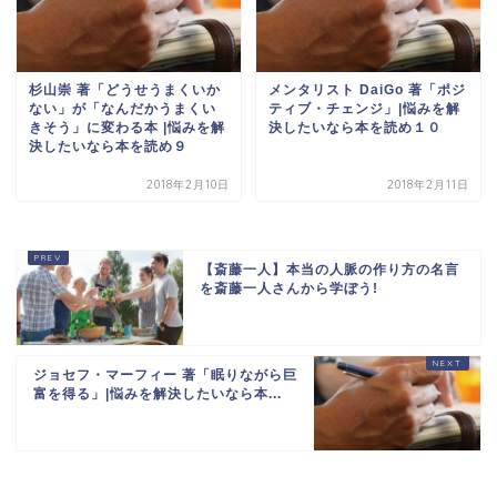
杉山崇 著「どうせうまくいか
メンタリスト DaiGo 著「ポジ
ない」が「なんだかうまくい
ティブ・チェンジ」|悩みを解
きそう」に変わる本 |悩みを解
決したいなら本を読め１０
決したいなら本を読め９
2018年2月10日
2018年2月11日
【斎藤一人】本当の人脈の作り方の名言
を斎藤一人さんから学ぼう!
ジョセフ・マーフィー 著「眠りながら巨
富を得る」|悩みを解決したいなら本...