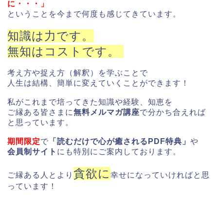
に・・・」
ということを今まで何度も感じてきています。
知識は力です。
無知はコストです。
考え方や捉え方（解釈）を学ぶことで
人生は結構、簡単に変えていくことができます！
私がこれまで培ってきた知識や経験、知恵を
ご縁ある皆さまに
無料メルマガ講座
で分かち合えれば
と思っています。
期間限定
で
「読むだけで心が癒されるPDF特典」
や
会員制サイト
にも特別にご案内しております。
貪欲に
ご縁ある人とより
幸せになっていければと思
っています！