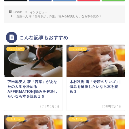
HOME
インタビュー
斎藤一人 著「自分さがしの旅」|悩みを解決したいなら本を読め１
こんな記事もおすすめ
インタビュー
インタビュー
苫米地英人 著「言葉」があな
木村秋則 著「奇跡のリンゴ」|
たの人生を決める
悩みを解決したいなら本を読
AFFIRMATION|悩みを解決し
め３
たいなら本を読め１５
2018年3月5日
2018年2月1日
インタビュー
インタビュー