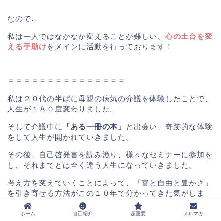
なので…
私は一人ではなかなか変えることが難しい、
心の土台を変
える手助け
をメインに活動を行っております！
＝＝＝＝＝＝＝＝＝＝＝＝＝＝＝
私は２０代の半ばに母親の病気の介護を体験したことで、
人生が１８０度変わりました。
そして介護中に
「ある一冊の本」
と出会い、奇跡的な体験
をして人生が開かれていきました。
その後、自己啓発書を読み漁り、様々なセミナーに参加を
し、それまでとは全く違う人生になっていきました。
考え方を変えていくことによって、「富と自由と豊かさ」
を引き寄せる方法がこの１０年で分かってきた気がしま
す。
ホーム
自己紹介
超重要
メルマガ