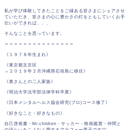
私が学び体験してきたことをご縁ある皆さまにシェアさせ
ていただき、皆さまの心に豊かさの灯をともしていくお手
伝いができれば、、、
そんなことを思っています。
＝＝＝＝＝＝＝＝＝＝＝＝＝＝＝
《１９７８年生まれ》
《東京都文京区
→２０１９年２月沖縄県石垣島に移住》
《奥さんとの二人家族》
《明治大学法学部法律学科卒業》
《日本メンタルヘルス協会研究(プロ)コース修了》
《好きなこと・好きなもの》
自己啓発書・Mr.children・サッカー・映画鑑賞・仲間と
の語らいをこよなく愛するアラフォー男子です^^