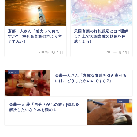
斎藤一人さん「魅力って何で
天国言葉の好転反応とは?理解
すか?」幸せ名言集の本より考
した上で天国言葉の効果を体
えてみた!
感しよう!
2017年10月21日
2018年6月29日
斎藤一人さん「素敵な友達を引き寄せる
には、どうしたらいいですか?」
斎藤一人 著「自分さがしの旅」|悩みを
解決したいなら本を読め１