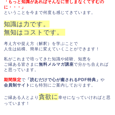
「もっと知識があればそんなに苦しまなくてすむの
に・・・」
ということを今まで何度も感じてきています。
知識は力です。
無知はコストです。
考え方や捉え方（解釈）を学ぶことで
人生は結構、簡単に変えていくことができます！
私がこれまで培ってきた知識や経験、知恵を
ご縁ある皆さまに
無料メルマガ講座
で分かち合えれば
と思っています。
期間限定
で
「読むだけで心が癒されるPDF特典」
や
会員制サイト
にも特別にご案内しております。
貪欲に
ご縁ある人とより
幸せになっていければと思
っています！