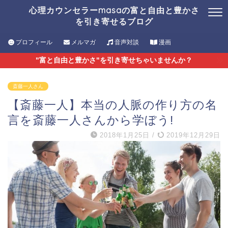
心理カウンセラーmasaの富と自由と豊かさ
を引き寄せるブログ
プロフィール
メルマガ
音声対談
漫画
"富と自由と豊かさ"を引き寄せちゃいませんか？
斎藤一人さん
【斎藤一人】本当の人脈の作り方の名
言を斎藤一人さんから学ぼう!
2018年1月25日
/
2019年12月29日