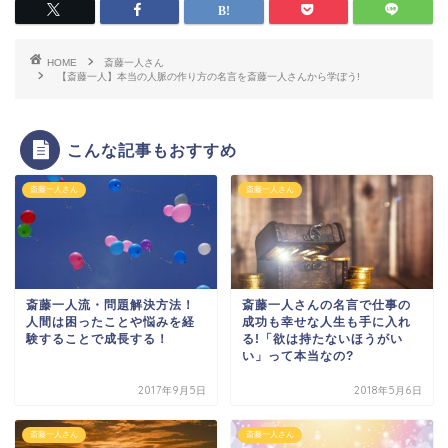
HOME
斎藤一人さん
【斎藤一人】本当の人脈の作り方の名言を斎藤一人さんから学ぼう!
こんな記事もおすすめ
斎藤一人さん
斎藤一人さん
斎藤一人流・問題解決方法！
斎藤一人さんの名言で仕事の
人間は困ったことや悩みを経
成功も幸せな人生も手に入れ
験することで成長する！
る!「欲は持たないほうがい
い」って本当なの?
2017年9月5日
2018年5月6日
斎藤一人さん
斎藤一人さん