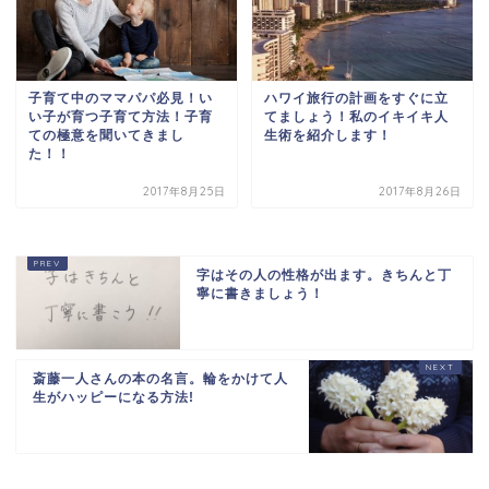
子育て中のママパパ必見！い
ハワイ旅行の計画をすぐに立
い子が育つ子育て方法！子育
てましょう！私のイキイキ人
ての極意を聞いてきまし
生術を紹介します！
た！！
2017年8月25日
2017年8月26日
字はその人の性格が出ます。きちんと丁
寧に書きましょう！
斎藤一人さんの本の名言。輪をかけて人
生がハッピーになる方法!