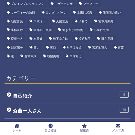
ブレインプログラミング
マザーテレサ
マーフィー
マーフィーの法則
ロンダ・バーン
上田比呂志
価値観の違い
地獄言葉
大島淳一
天国言葉
子育て
宮本真由美
小林正観
幸せの三原則
引き寄せの法則
心屋仁之助
斎藤一人
本田健
松下幸之助
渡辺和子
潜在意識
田宮陽子
笑い
笑顔
舛岡はなえ
苫米地英人
言霊
運
金城幸政
願望実現
高津りえ
カテゴリー
5
自己紹介
49
斎藤一人さん
36
小林正観さん
ホーム
自己紹介
超重要
メルマガ