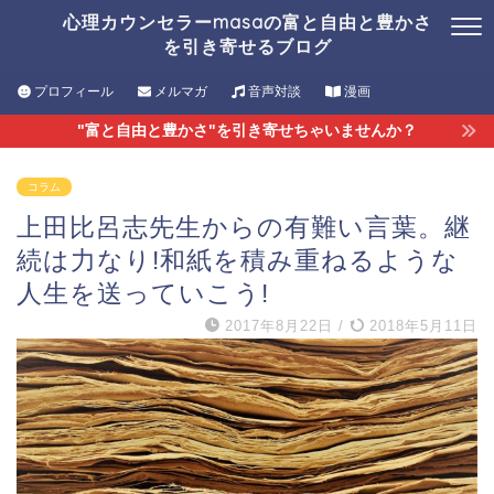
心理カウンセラーmasaの富と自由と豊かさ
を引き寄せるブログ
プロフィール
メルマガ
音声対談
漫画
"富と自由と豊かさ"を引き寄せちゃいませんか？
コラム
上田比呂志先生からの有難い言葉。継
続は力なり!和紙を積み重ねるような
人生を送っていこう!
2017年8月22日
/
2018年5月11日