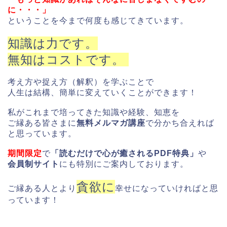
に・・・」
ということを今まで何度も感じてきています。
知識は力です。
無知はコストです。
考え方や捉え方（解釈）を学ぶことで
人生は結構、簡単に変えていくことができます！
私がこれまで培ってきた知識や経験、知恵を
ご縁ある皆さまに
無料メルマガ講座
で分かち合えれば
と思っています。
期間限定
で
「読むだけで心が癒されるPDF特典」
や
会員制サイト
にも特別にご案内しております。
貪欲に
ご縁ある人とより
幸せになっていければと思
っています！