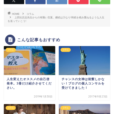
HOME
コラム
上田比呂志先生からの有難い言葉。継続は力なり!和紙を積み重ねるような人生
を送っていこう!
こんな記事もおすすめ
コラム
コラム
人生変えたオススメの自己啓
チャンスの女神は前髪しかな
発本。3冊だけ紹介させてくだ
い！ブログの個人コンサルを
さい。
受けてきました！
2019年1月30日
2017年9月23日
コラム
コラム