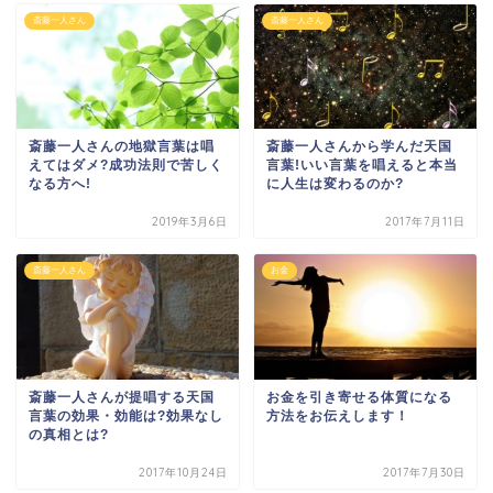
斎藤一人さん
斎藤一人さん
斎藤一人さんの地獄言葉は唱
斎藤一人さんから学んだ天国
えてはダメ?成功法則で苦しく
言葉!いい言葉を唱えると本当
なる方へ!
に人生は変わるのか?
2019年3月6日
2017年7月11日
斎藤一人さん
お金
斎藤一人さんが提唱する天国
お金を引き寄せる体質になる
言葉の効果・効能は?効果なし
方法をお伝えします！
の真相とは?
2017年10月24日
2017年7月30日