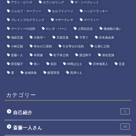
アラン・ピーズ
カウンセリング
ザ・シークレット
ジョセフ・マーフィー
セルフイメージ
ハッピーラッキー
ブレインプログラミング
マザーテレサ
マーフィー
マーフィーの法則
ロンダ・バーン
上田比呂志
価値観の違い
地獄言葉
大島淳一
天国言葉
子育て
宮本真由美
小林正観
幸せの三原則
引き寄せの法則
心屋仁之助
斎藤一人
本田健
松下幸之助
渡辺和子
潜在意識
田宮陽子
笑い
笑顔
舛岡はなえ
苫米地英人
言霊
運
金城幸政
願望実現
高津りえ
カテゴリー
5
自己紹介
49
斎藤一人さん