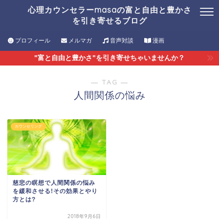
心理カウンセラーmasaの富と自由と豊かさ
を引き寄せるブログ
プロフィール
メルマガ
音声対談
漫画
"富と自由と豊かさ"を引き寄せちゃいませんか？
― TAG ―
人間関係の悩み
カウンセリング
慈悲の瞑想で人間関係の悩み
を緩和させる!その効果とやり
方とは?
2018年9月6日