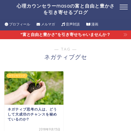
心理カウンセラーmasaの富と自由と豊かさ
を引き寄せるブログ
プロフィール
メルマガ
音声対談
漫画
"富と自由と豊かさ"を引き寄せちゃいませんか？
― TAG ―
ネガティブグセ
カウンセリング
ネガティブ思考の人は、どう
して大成功のチャンスを秘め
ているのか?
2018年9月15日