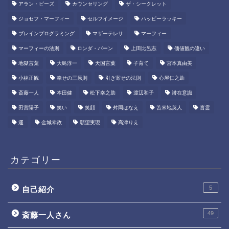
アラン・ピーズ
カウンセリング
ザ・シークレット
ジョセフ・マーフィー
セルフイメージ
ハッピーラッキー
ブレインプログラミング
マザーテレサ
マーフィー
マーフィーの法則
ロンダ・バーン
上田比呂志
価値観の違い
地獄言葉
大島淳一
天国言葉
子育て
宮本真由美
小林正観
幸せの三原則
引き寄せの法則
心屋仁之助
斎藤一人
本田健
松下幸之助
渡辺和子
潜在意識
田宮陽子
笑い
笑顔
舛岡はなえ
苫米地英人
言霊
運
金城幸政
願望実現
高津りえ
カテゴリー
5
自己紹介
49
斎藤一人さん