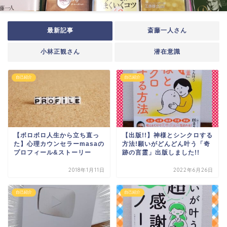
最新記事
斎藤一人さん
小林正観さん
潜在意識
自己紹介
自己紹介
【ボロボロ人生から立ち直っ
【出版!!】神様とシンクロする
た】心理カウンセラーmasaの
方法!願いがどんどん叶う「奇
プロフィール&ストーリー
跡の言霊」出版しました!!
2018年1月11日
2022年6月26日
自己紹介
自己紹介