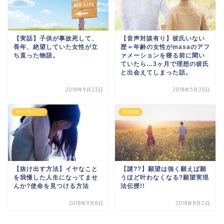
【実話】子供が事故死して、
【音声対談有り】彼氏いない
長年、絶望していた女性が立
歴＝年齢の女性がmasaのアフ
ち直った物語。
ァメーションを寝る前に聞い
ていたら…3ヶ月で理想の彼氏
と出会えてしまった話。
2018年9月23日
2018年5月20日
カウンセリング
潜在意識
【抜け出す方法】イヤなこと
【謎??】願望は強く願えば願
を我慢した人生になってませ
うほど叶わなくなる?願望実現
んか?使命を見つける方法
法伝授!!
2018年9月8日
2018年8月2日