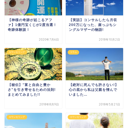
【神様の奇跡が起こるアフ
【実話】コンサルしたら月収
ァ】1億円宝くじが2度当選！
200万になった、崖っぷちシ
奇跡体験談！
ングルマザーの物語!
2020年7月6日
2018年10月2日
カウンセリング
コラム
【秘伝】"富と自由と豊か
【絶対に死んでも許さない!】
さ"を引き寄せるための法則!
心の底から私は父親を憎んで
まとめてみました!!
いました…
2018年8月9日
2018年5月21日
カウンセリング
カウンセリング