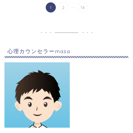
...
1
2
16
心理カウンセラーmasa