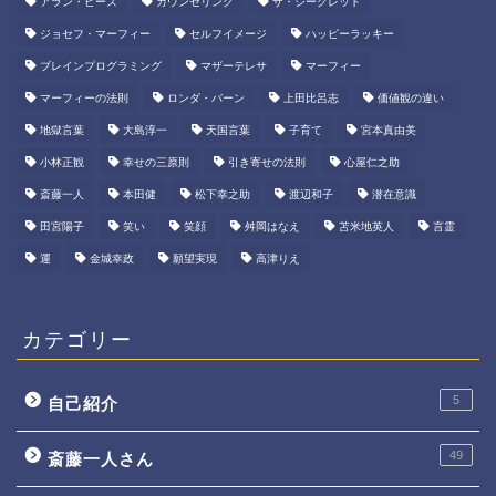
アラン・ピーズ
カウンセリング
ザ・シークレット
ジョセフ・マーフィー
セルフイメージ
ハッピーラッキー
ブレインプログラミング
マザーテレサ
マーフィー
マーフィーの法則
ロンダ・バーン
上田比呂志
価値観の違い
地獄言葉
大島淳一
天国言葉
子育て
宮本真由美
小林正観
幸せの三原則
引き寄せの法則
心屋仁之助
斎藤一人
本田健
松下幸之助
渡辺和子
潜在意識
田宮陽子
笑い
笑顔
舛岡はなえ
苫米地英人
言霊
運
金城幸政
願望実現
高津りえ
カテゴリー
5
自己紹介
49
斎藤一人さん