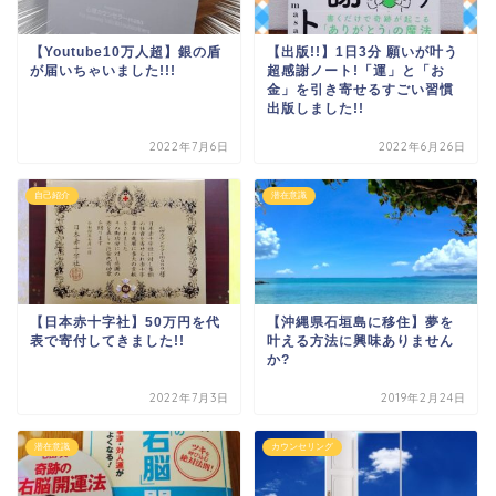
【Youtube10万人超】銀の盾
【出版!!】1日3分 願いが叶う
が届いちゃいました!!!
超感謝ノート!「運」と「お
金」を引き寄せるすごい習慣
出版しました!!
2022年7月6日
2022年6月26日
自己紹介
潜在意識
【日本赤十字社】50万円を代
【沖縄県石垣島に移住】夢を
表で寄付してきました!!
叶える方法に興味ありません
か?
2022年7月3日
2019年2月24日
潜在意識
カウンセリング